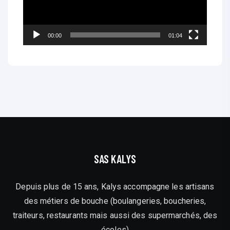
e
u
r
00:00
01:04
v
i
d
é
o
SAS KALYS
Depuis plus de 15 ans, Kalys accompagne les artisans
des métiers de bouche (boulangeries, boucheries,
traiteurs, restaurants mais aussi des supermarchés, des
écoles)