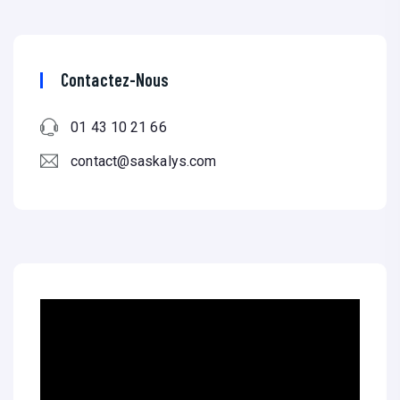
Contactez-Nous
01 43 10 21 66
contact@saskalys.com
L
e
c
t